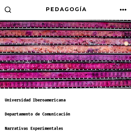
Skip
PEDAGOGÍA
to
ME
SEARCH
TOGGLE
content
Universidad Iberoamericana
Departamento de Comunicación
Narrativas Experimentales