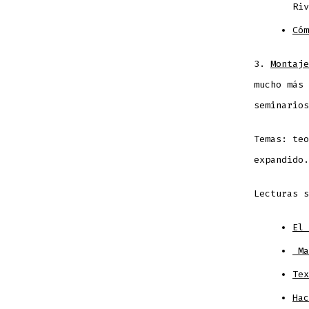
Riv
Cóm
3.
Montaje
mucho más 
seminarios
Temas: teo
expandido
Lecturas s
El 
Ma
Tex
Hac