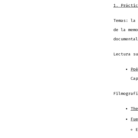
1. Práctic
Temas: la 
de la memo
documental
Lectura su
Poé
Ca
Filmografí
The
Fue
E