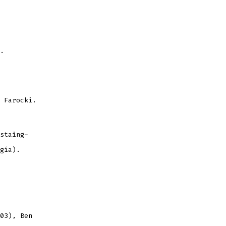
o.
 Farocki.
staing-
gía).
03), Ben