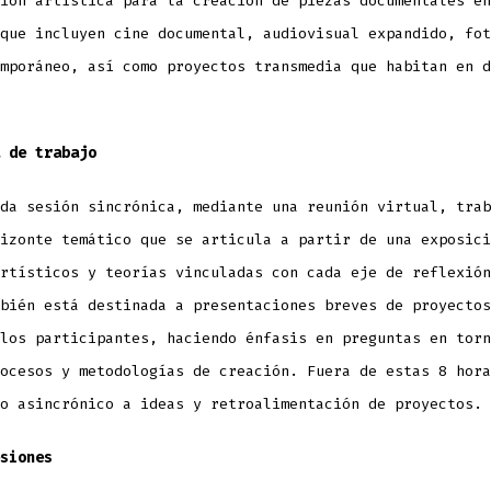
ión artística para la creación de piezas documentales en
que incluyen cine documental, audiovisual expandido, fot
mporáneo, así como proyectos transmedia que habitan en d
 de trabajo
da sesión sincrónica, mediante una reunión virtual, trab
izonte temático que se articula a partir de una exposici
rtísticos y teorías vinculadas con cada eje de reflexión
bién está destinada a presentaciones breves de proyectos
los participantes, haciendo énfasis en preguntas en torn
ocesos y metodologías de creación. Fuera de estas 8 hora
to asincrónico a ideas y retroalimentación de proyectos.
siones