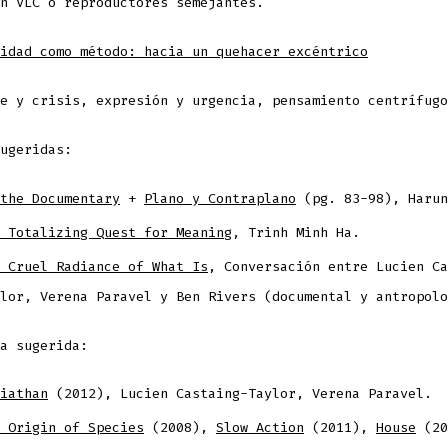
en VLC o reproductores semejantes.
idad como método: hacia un quehacer excéntrico
te y crisis, expresión y urgencia, pensamiento centrífug
ugeridas:
the Documentary
+
Plano y Contraplano
(pg. 83-98), Harun
 Totalizing Quest for Meaning
, Trinh Minh Ha.
 Cruel Radiance of What Is
, Conversación entre Lucien Ca
lor, Verena Paravel y Ben Rivers (documental y antropolo
a sugerida:
iathan
(2012), Lucien Castaing-Taylor, Verena Paravel.
 Origin of Species
(2008),
Slow Action
(2011),
House
(20