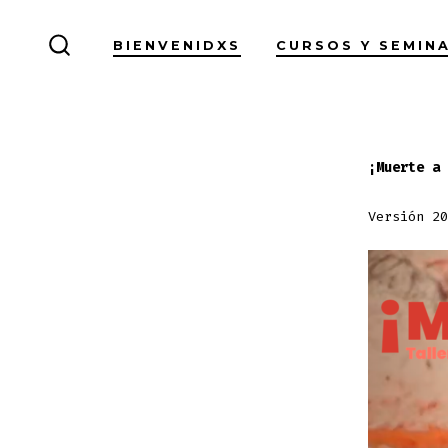
Skip
to
BIENVENIDXS
CURSOS Y SEMIN
SEARCH
content
TOGGLE
¡Muerte a 
Versión 20