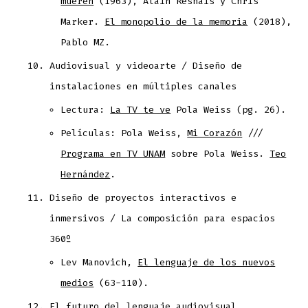
mueren
(1963), Alain Resnais y Chris
Marker.
El monopolio de la memoria
(2018),
Pablo MZ.
Audiovisual y videoarte / Diseño de
instalaciones en múltiples canales
Lectura:
La TV te ve
Pola Weiss (pg. 26).
Películas: Pola Weiss,
Mi Corazón
///
Programa en TV UNAM
sobre Pola Weiss.
Teo
Hernández
.
Diseño de proyectos interactivos e
inmersivos / La composición para espacios
360º
Lev Manovich,
El lenguaje de los nuevos
medios
(63-110).
El futuro del lenguaje audiovisual