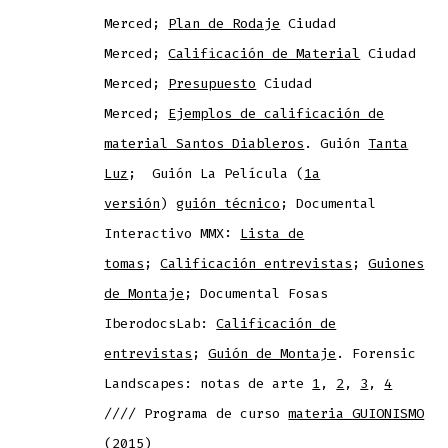
Merced;
Plan de Rodaje
Ciudad
Merced;
Calificación de Material
Ciudad
Merced;
Presupuesto
Ciudad
Merced;
Ejemplos de calificación de
material Santos Diableros
. Guión
Tanta
Luz
; Guión La Película (
1a
versión
)
guión técnico
; Documental
Interactivo MMX:
Lista de
tomas
;
Calificación entrevistas
;
Guiones
de Montaje
; Documental Fosas
IberodocsLab:
Calificación de
entrevistas
;
Guión de Montaje
. Forensic
Landscapes: notas de arte
1
,
2
,
3
,
4
//// Programa de curso
materia GUIONISMO
(2015)