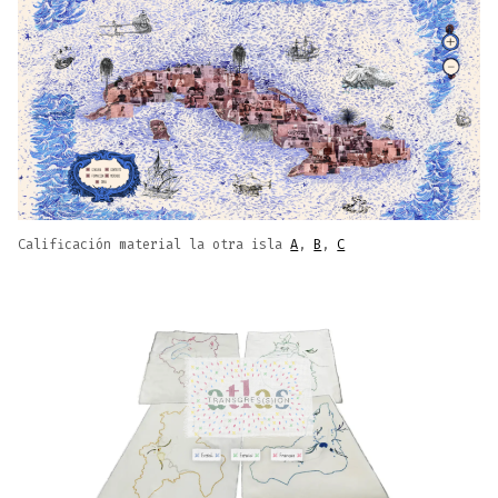
Calificación material la otra isla
A
,
B
,
C