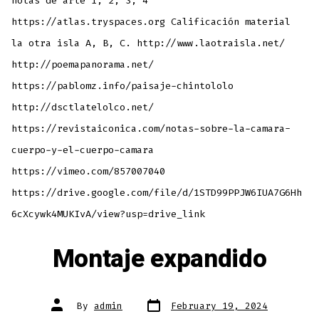
notas de arte 1, 2, 3, 4
https://atlas.tryspaces.org Calificación material
la otra isla A, B, C. http://www.laotraisla.net/
http://poemapanorama.net/
https://pablomz.info/paisaje-chintololo
http://dsctlatelolco.net/
https://revistaiconica.com/notas-sobre-la-camara-
cuerpo-y-el-cuerpo-camara
https://vimeo.com/857007040
https://drive.google.com/file/d/1STD99PPJW6IUA7G6Hh
6cXcywk4MUKIvA/view?usp=drive_link
Montaje expandido
Post
Post
By
admin
February 19, 2024
date
author