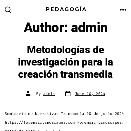
Skip
PEDAGOGÍA
to
ME
SEARCH
TOGGLE
Author:
admin
content
Metodologías de
investigación para la
creación transmedia
Post
Post
By
admin
June 10, 2024
date
author
Seminario de Narrativas Transmedia 10 de junio 2024
https://forensiclandscapes.com Forensic Landscapes: