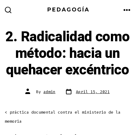
Skip
PEDAGOGÍA
to
ME
SEARCH
TOGGLE
content
2. Radicalidad como
método: hacia un
quehacer excéntrico
Post
Post
By
admin
April 15, 2021
date
author
< práctica documental contra el ministerio de la
memoria