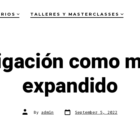
ARIOS
TALLERES Y MASTERCLASSES
tigación como m
expandido
Post
Post
By
admin
September 5, 2022
date
author